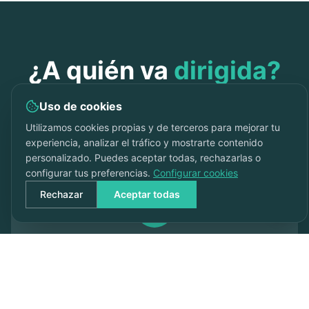
¿A quién va
dirigida?
Para quienes quieren personalizar su nuevo
Uso de cookies
hogar desde el primer día
Utilizamos cookies propias y de terceros para mejorar tu
experiencia, analizar el tráfico y mostrarte contenido
¡Hola! ¿Tienes dudas sobre
personalizado. Puedes aceptar todas, rechazarlas o
tu hipoteca? Escríbenos 😊
configurar tus preferencias.
Configurar cookies
Rechazar
Aceptar todas
Compradores de pisos a reformar
Viviendas de segunda mano que necesitan
actualización o reforma integral