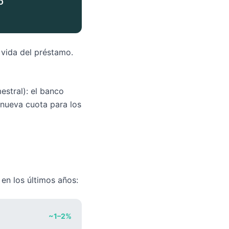
o
 vida del préstamo.
estral): el banco
a nueva cuota para los
en los últimos años:
~1–2%