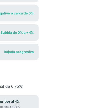
gativo o cerca de 0%
Subida de 0% a +4%
Bajada progresiva
ial de 0,75%:
uríbor al 4%
ipo final:
4,75%