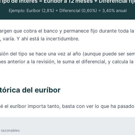
Tipo de interés = Euríbor a 12 meses + Diferencial fij
Ejemplo: Euríbor (2,8%) + Diferencial (0,60%) = 3,40% anual
 margen que cobra el banco y permanece fijo durante toda la
, varía. Y ahí está la incertidumbre.
sión del tipo se hace una vez al año (aunque puede ser sem
es anterior a la revisión, le suma el diferencial, y calcula l
tórica del euríbor
é el euríbor importa tanto, basta con ver lo que ha pasado 
 razonables